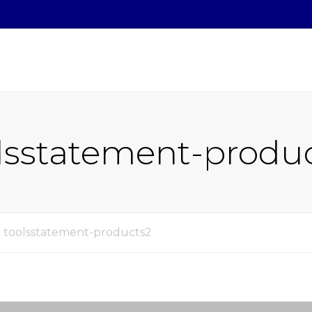
lsstatement-produ
toolsstatement-products2