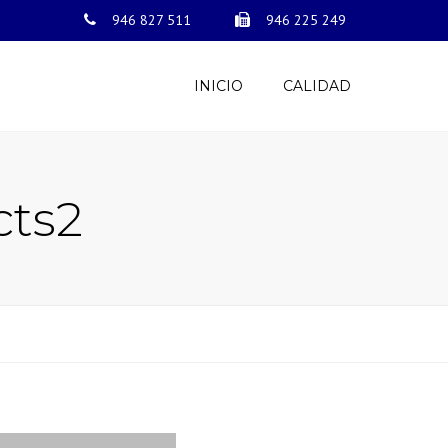
946 827 511
946 225 249
×
INICIO
CALIDAD
cts2