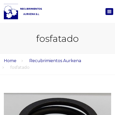
×
Tog
nav
fosfatado
Home
Recubrimientos Aurkena
fosfatado