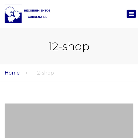
×
Tog
nav
12-shop
Home
12-shop